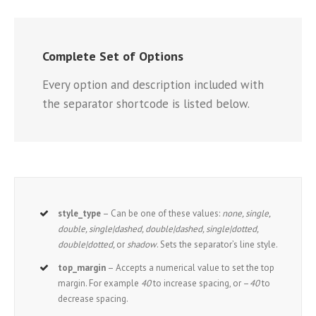
Complete Set of Options
Every option and description included with
the separator shortcode is listed below.
style_type
– Can be one of these values:
none, single,
double, single|dashed, double|dashed, single|dotted,
double|dotted,
or
shadow
. Sets the separator’s line style.
top_margin
– Accepts a numerical value to set the top
margin. For example
40
to increase spacing, or –
40
to
decrease spacing.