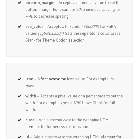
bottom_margin
– Accepts a numerical value to set the
bottom margin. For example
40
to increase spacing, or
–
40
to decrease spacing.
sep_color
– Accepts a hexcode
( #000000 )
or RGBA
values
( rgba(0,0,0,0) )
. Sets the separator’s color. Leave
Blank for Theme Option selection.
icon
– A
font awesome
icon value. For example,
fa-
glass
.
width
– Accepts a pixel value or a percentage to set the
width. For example,
1px,
or
50%
. Leave Blank for full
width.
class
– Add a
custom class
to the wrapping HTML
element for further css customization.
id
– Add a
custom id
to the wrapping HTML element for